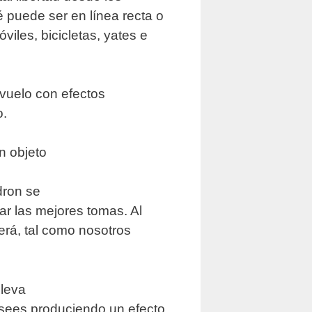
 puede ser en línea recta o
viles, bicicletas, yates e
 vuelo con efectos
o.
n objeto
dron se
zar las mejores tomas. Al
rerá, tal como nosotros
eleva
esees produciendo un efecto