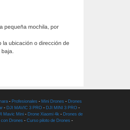
una pequeña mochila, por
 la ubicación o dirección de
 baja.
mara
-
Profesionales
-
Mini Drones
-
Drones
ar
-
DJI MAVIC 3 PRO
-
DJI MINI 3 PRO
-
I Mavic Mini
-
Drone Xiaomi 4k
-
Drones de
r con Drones
-
Curso piloto de Drones
-