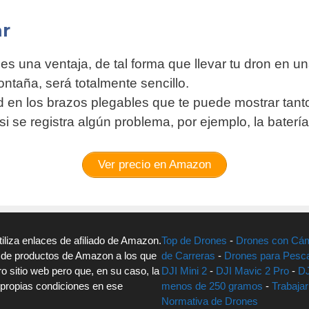
ar
 es una ventaja, de tal forma que llevar tu dron en 
ntaña, será totalmente sencillo.
 en los brazos plegables que te puede mostrar tanto
i se registra algún problema, por ejemplo, la batería
Ver precio en Amazon
utiliza enlaces de afiliado de Amazon.
Top de Drones
-
Drones con Cá
s de productos de Amazon a los que
de Carreras
-
Drones para Pesc
 sitio web pero que, en su caso, la
DJI Mini 2
-
DJI Mavic 2 Pro
-
DJ
 propias condiciones en ese
menos de 250 gramos
-
Trabaja
Normativa de Drones